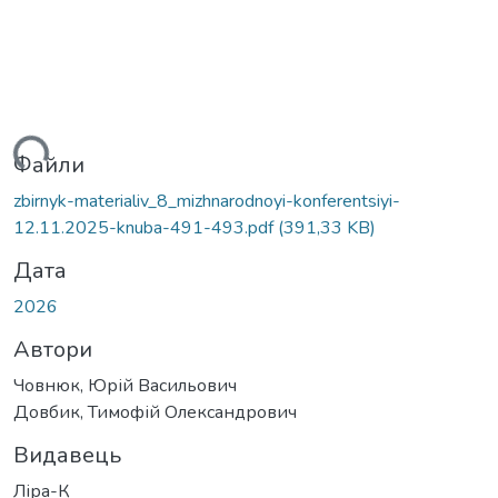
ться...
Файли
zbirnyk-materialiv_8_mizhnarodnoyi-konferentsiyi-
12.11.2025-knuba-491-493.pdf
(391,33 KB)
Дата
2026
Автори
Човнюк, Юрій Васильович
Довбик, Тимофій Олександрович
Видавець
Ліра-К