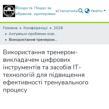
Фонди та
Пошук за
Статистика
Увійти
зібрання
критеріями
Головна
Конференції
2026
Актуальні проблеми освітнього процесу в контексті європейського вибору України
Використання тренером-викладачем цифрових інструментів та засобів ІТ-технологій для підвищення ефективності тренувального процесу
Використання тренером-
викладачем цифрових
інструментів та засобів ІТ-
технологій для підвищення
ефективності тренувального
процесу