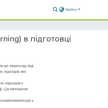
Увійти
ning) в підготовці
ія до переходу від
 підходів, які
их підходів є
g). Ця методика
у ознайомлюються з