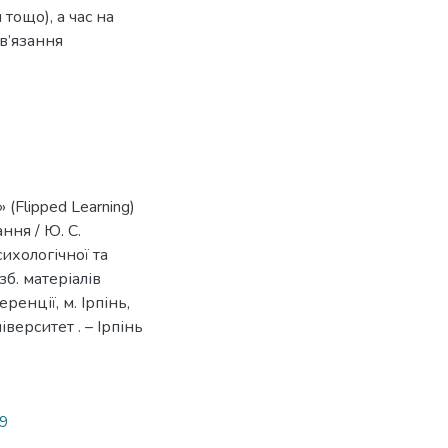
тощо), а час на
в’язання
Flipped Learning)
ння / Ю. С.
ихологічної та
зб. матеріалів
енції, м. Ірпінь,
ерситет . – Ірпінь
19