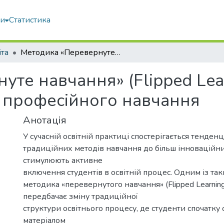
ми
Статистика
іта
Методика «Перевернуте навчання» (Flipped Learning) в підготовці майбутніх педагогів професійного навчання
те навчання» (Flipped Lear
в професійного навчання
Анотація
У сучасній освітній практиці спостерігається тенденц
традиційних методів навчання до більш інноваційних
стимулюють активне
включення студентів в освітній процес. Одним із так
методика «перевернутого навчання» (Flipped Learnin
передбачає зміну традиційної
структури освітнього процесу, де студенти спочатк
матеріалом