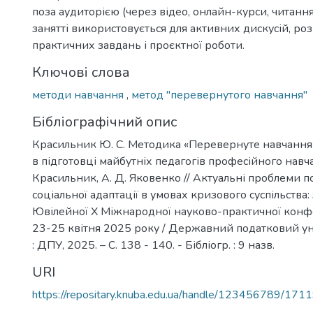
поза аудиторією (через відео, онлайн-курси, читання 
занятті використовується для активних дискусій, роз
практичних завдань і проєктної роботи.
Ключові слова
методи навчання
,
метод "перевернутого навчання"
Бібліографічний опис
Красильник Ю. С. Методика «Перевернуте навчання» (
в підготовці майбутніх педагогів професійного навча
Красильник, А. Д. Яковенко // Актуальні проблеми пс
соціальної адаптації в умовах кризового суспільства: 
Ювілейної Х Міжнародної науково-практичної конфер
23-25 квітня 2025 року / Державний податковий унів
: ДПУ, 2025. – С. 138 - 140. - Бібліогр. : 9 назв.
URI
https://repositary.knuba.edu.ua/handle/123456789/171