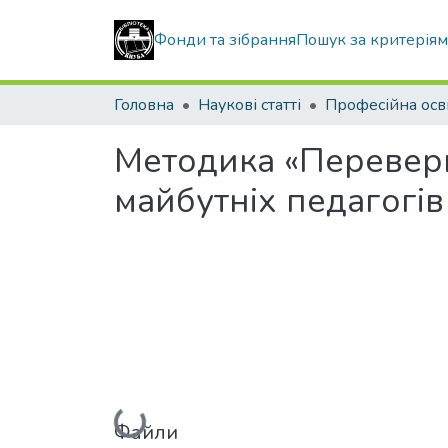
Фонди та зібрання
Пошук за критерія
Головна
Наукові статті
Професійна осв
Методика «Переверну
майбутніх педагогі
Вантажиться...
Файли