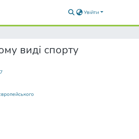
Увійти
ому виді спорту
57
 європейського