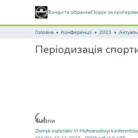
Фонди та зібрання
Пошук за критерія
Головна
Конференції
2023
Періодизація спорт
Вантажиться...
Файли
Zbirnyk materialiv VI Mizhnarodnoyi konferentsiy