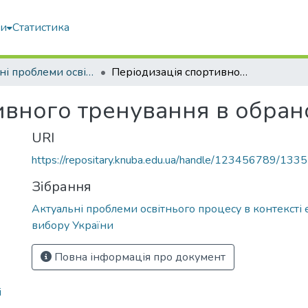
ми
Статистика
Актуальні проблеми освітнього процесу в контексті європейського вибору України
Періодизація спортивного тренування в обраному виді спорту
ивного тренування в обран
URI
https://repositary.knuba.edu.ua/handle/123456789/133
Зібрання
Актуальні проблеми освітнього процесу в контексті
вибору України
Повна інформація про документ
i