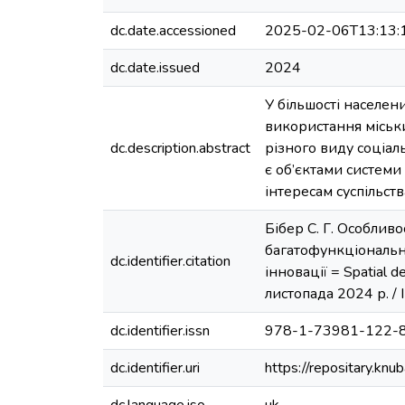
dc.date.accessioned
2025-02-06T13:13:
dc.date.issued
2024
У більшості населен
використання міськ
dc.description.abstract
різного виду соціал
є об’єктами системи
інтересам суспільст
Бібер С. Г. Особлив
багатофункціональних
dc.identifier.citation
інновації = Spatial d
листопада 2024 р. / 
dc.identifier.issn
978-1-73981-122-
dc.identifier.uri
https://repositary.k