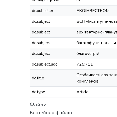
dc.language.iso
uk
dc.publisher
ЕКОІНВЕСТКОМ
dc.subject
ВСП «Інститут іннов
dc.subject
архітектурно-планув
dc.subject
багатофункціональн
dc.subject
благоустрій
dc.subject.udc
725:711
Особливості архітек
dc.title
комплексів
dc.type
Article
Файли
Контейнер файлів