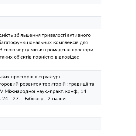
ідність збільшення тривалості активного
 багатофункціональних комплексів для
 В свою чергу міські громадські простори
таких об’єктів повністю відповідає
ьких просторів в структурі
осторовий розвиток територій : традиції та
али IV Міжнародної наук.-практ. конф., 14
4 - 27. – Бібліогр. : 2 назви.