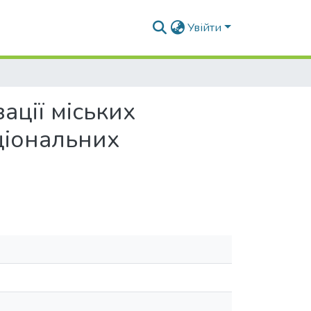
Увійти
ації міських
ціональних