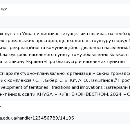
19Z
их пунктів України виникає ситуація, яка впливає на необх
их громадських просторів, що входять в структуру споруд
ьної, рекреаційної та комунікаційної діяльності населення.
 благоустрою населеного пункту, тому збільшення кількості 
ва та Закону України «Про благоустрій населених пунктів»
ості архітектурно-планувальної організації міських громадс
 комплексів / С. Г. Бібер, С. В. Кіт, А. О. Лакштанов // Пр
evelopment of territories : traditions and innovations : матері
Ін-т іннов. освіти КНУБА. – Київ : ЕКОІНВЕСТКОМ, 2024. – С. 2
8
nuba.edu.ua/handle/123456789/14196