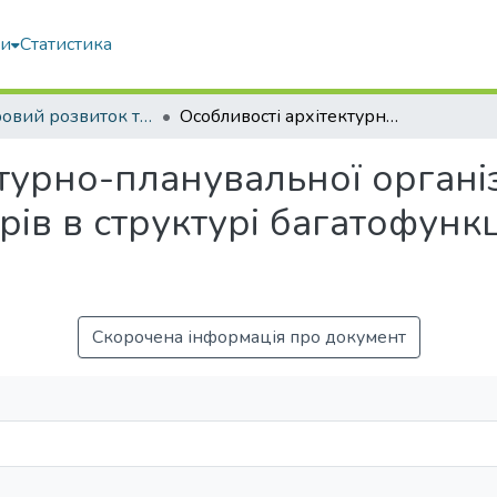
ми
Статистика
Просторовий розвиток територій: Традиції та інновації
Особливості архітектурно-планувальної організації міських громадських просторів в структурі багатофункціональних комплексів
турно-планувальної організ
рів в структурі багатофунк
Скорочена інформація про документ