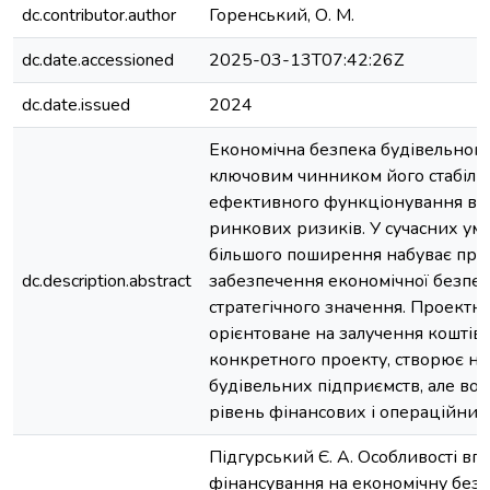
dc.contributor.author
Горенський, О. М.
dc.date.accessioned
2025-03-13T07:42:26Z
dc.date.issued
2024
Економічна безпека будівельного
ключовим чинником його стабільн
ефективного функціонування в 
ринкових ризиків. У сучасних умо
більшого поширення набуває про
dc.description.abstract
забезпечення економічної безпе
стратегічного значення. Проектн
орієнтоване на залучення коштів 
конкретного проекту, створює но
будівельних підприємств, але во
рівень фінансових і операційних
Підгурський Є. А. Особливості вп
фінансування на економічну безп