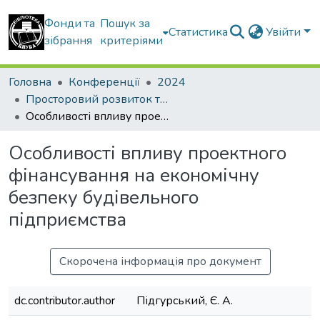
Фонди та
Пошук за
Статистика
Увійти
зібрання
критеріями
Головна
Конференції
2024
Просторовий розвиток територій: Традиції та інновації
Особливості впливу проектного фінансування на економічну безпеку будівельного підприємства
Особливості впливу проектного
фінансування на економічну
безпеку будівельного
підприємства
Скорочена інформація про документ
dc.contributor.author
Підгурський, Є. А.