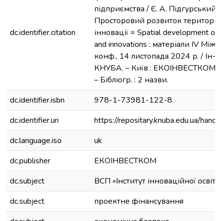
підприємства / Є. А. Підгурський, 
Просторовий розвиток територій :
dc.identifier.citation
інновації = Spatial development of ter
and innovations : матеріали IV Між
конф., 14 листопада 2024 р. / Ін-т 
КНУБА. – Київ : ЕКОІНВЕСТКОМ, 20
– Бібліогр. : 2 назви.
dc.identifier.isbn
978-1-73981-122-8
dc.identifier.uri
https://repositary.knuba.edu.ua/h
dc.language.iso
uk
dc.publisher
ЕКОІНВЕСТКОМ
dc.subject
ВСП «Інститут інноваційної осві
dc.subject
проектне фінансування