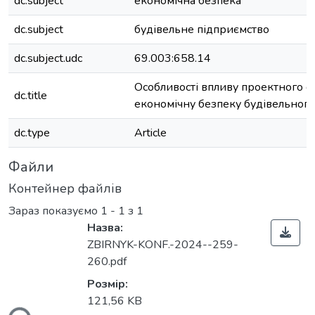
dc.subject
економічна безпека
dc.subject
будівельне підприємство
dc.subject.udc
69.003:658.14
Особливості впливу проектного ф
dc.title
економічну безпеку будівельного
dc.type
Article
Файли
Контейнер файлів
Зараз показуємо
1 - 1 з 1
Назва:
ZBIRNYK-KONF.-2024--259-
260.pdf
Розмір:
121,56 KB