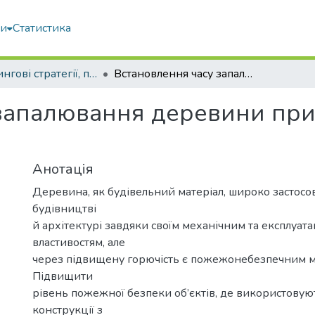
ми
Статистика
Маркетингові стратегії, підприємництво і торгівля: сучасний стан, напрямки розвитку
Встановлення часу запалювання деревини при дії високої температури
запалювання деревини при 
Анотація
Деревина, як будівельний матеріал, широко застосов
будівництві
й архітектурі завдяки своїм механічним та експлуат
властивостям, але
через підвищену горючість є пожежонебезпечним м
Підвищити
рівень пожежної безпеки об’єктів, де використовую
конструкції з