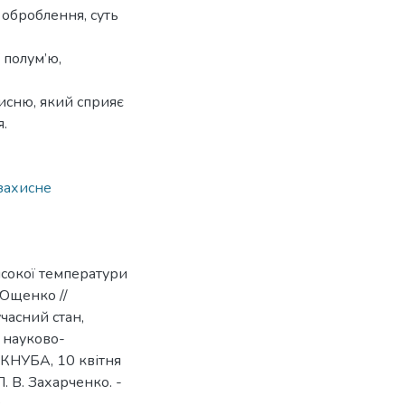
оброблення, суть
 полум’ю,
кисню, який сприяє
.
захисне
исокої температури
 Ющенко //
учасний стан,
 науково-
 КНУБА, 10 квітня
 П. В. Захарченко. -
.