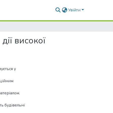
Увійти
дії високої
ується у
аційним
атеріалом.
ть будівельні