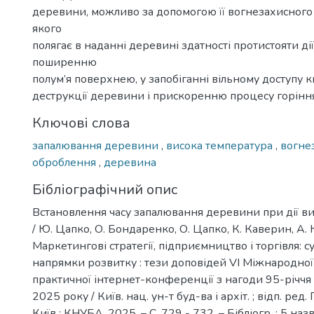
деревини, можливо за допомогою її вогнезахисного 
якого
полягає в наданні деревині здатності протистояти дії
поширенню
полум’я поверхнею, у запобіганні вільному доступу 
деструкції деревини і прискоренню процесу горіння
Ключові слова
запалювання деревини
,
висока температура
,
вогне
оброблення
,
деревина
Бібліографічний опис
Встановлення часу запалювання деревини при дії в
/ Ю. Цапко, О. Бондаренко, О. Цапко, К. Каверин, А.
Маркетингові стратегії, підприємництво і торгівля: с
напрямки розвитку : тези доповідей VІ Міжнародної
практичної інтернет-конференції з нагоди 95-річчя
2025 року / Київ. нац. ун-т буд-ва і архіт. ; відп. ред.
Київ : КНУБА, 2025. – С. 729 - 732. – Бібліогр. : 5 назв