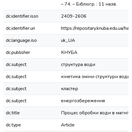
– 74. – Бібліогр. : 11 назв.
dc.identifier.issn
2409-2606
dc.identifier.uri
https://repositary.knuba.edu.ua
dc.language.iso
uk_UA
dc.publisher
КНУБА
dc.subject
структура води
dc.subject
кінетика зміни структури води
dc.subject
кластер
dc.subject
енергозбереження
dc.title
Процес обробки води в магніт
dc.type
Article