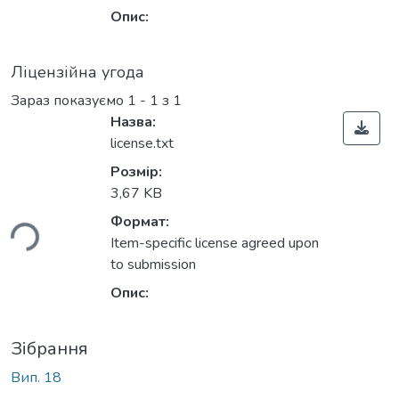
Опис:
Ліцензійна угода
Зараз показуємо
1 - 1 з 1
Назва:
license.txt
Розмір:
3,67 KB
ься...
Формат:
Item-specific license agreed upon
to submission
Опис:
Зібрання
Вип. 18