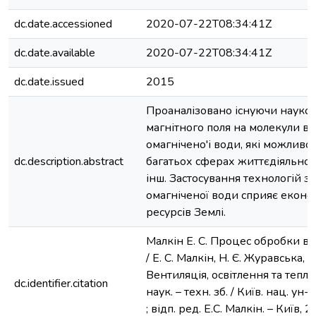
dc.date.accessioned
2020-07-22T08:34:41Z
dc.date.available
2020-07-22T08:34:41Z
dc.date.issued
2015
Проаналізовано існуючи науков
магнітного поля на молекули во
омагнічено'і води, які можливо
dc.description.abstract
багатьох сферах життєдіяльност
інш. Застосування технологій 
омагніченої води сприяє еконо
ресурсів Землі.
Малкін Е. С. Процес обробки во
/ Е. С. Малкін, Н. Є. Журавська, 
Вентиляція, освітлення та тепло
dc.identifier.citation
наук. – техн. зб. / Київ. нац. ун-
; відп. ред. Е.С. Малкін. – Київ, 2