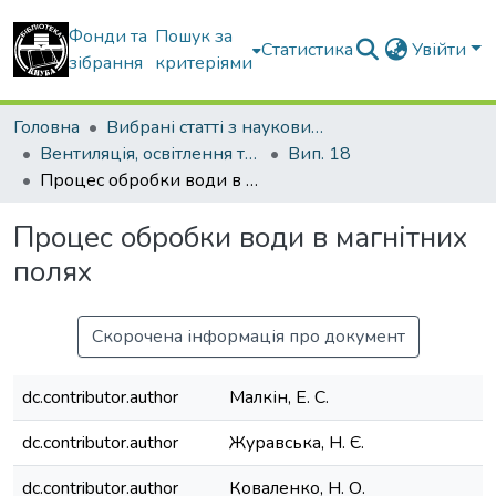
Фонди та
Пошук за
Статистика
Увійти
зібрання
критеріями
Головна
Вибрані статті з наукових збірників КНУБА
Вентиляція, освітлення та теплогазопостачання
Вип. 18
Процес обробки води в магнітних полях
Процес обробки води в магнітних
полях
Скорочена інформація про документ
dc.contributor.author
Малкін, Е. С.
dc.contributor.author
Журавська, Н. Є.
dc.contributor.author
Коваленко, Н. О.