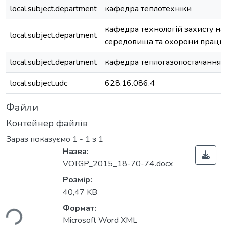
local.subject.department
кафедра теплотехніки
кафедра технологій захисту н
local.subject.department
середовища та охорони праці
local.subject.department
кафедра теплогазопостачання і 
local.subject.udc
628.16.086.4
Файли
Контейнер файлів
Зараз показуємо
1 - 1 з 1
Назва:
VOTGP_2015_18-70-74.docx
Розмір:
40,47 KB
ься...
Формат:
Microsoft Word XML