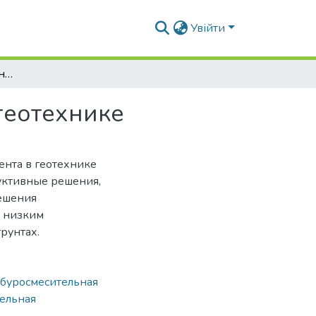
Увійти
Анализ области приминения грунтоцемента в геотехнике
геотехнике
ента в геотехнике
уктивные решения,
решения
е низким
рунтах.
буросмесительная
ельная