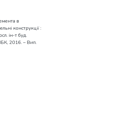
емента в
ельні конструкції :
л. ін-т буд.
ІБК, 2016. – Вип.