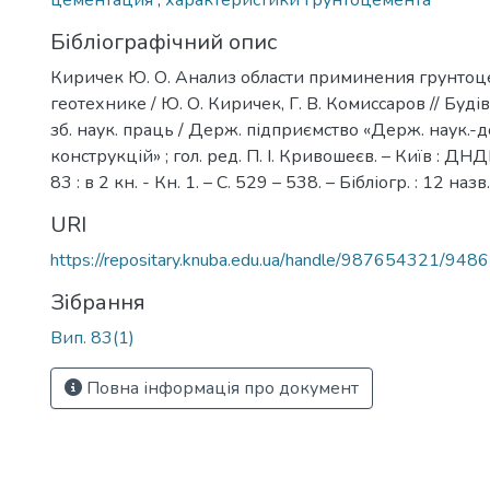
цементация
,
характеристики грунтоцемента
Бібліографічний опис
Киричек Ю. О. Анализ области приминения грунтоц
геотехнике / Ю. О. Киричек, Г. В. Комиссаров // Будів
зб. наук. праць / Держ. підприємство «Держ. наук.-дос
конструкцій» ; гол. ред. П. І. Кривошеєв. – Київ : ДНД
83 : в 2 кн. - Кн. 1. – С. 529 – 538. – Бібліогр. : 12 назв.
URI
https://repositary.knuba.edu.ua/handle/987654321/9486
Зібрання
Вип. 83(1)
Повна інформація про документ