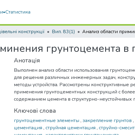
ми
Статистика
івельні конструкції
Вип. 83(1)
минения грунтоцемента в 
Анотація
Выполнен анализ области использования грунтоцем
для решения различных инженерных задач, констр
методы устройства. Рассмотрены конструктивные 
применения грунтоцементных конструкций с боле
содержанием цемента в структурно-неустойчивых г
Ключові слова
грунтоцементные элементы
,
закрепление грунтов
,
цементация
,
струйная цементация
,
струйно-смесит