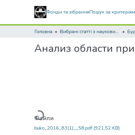
Фонди та зібрання
Пошук за критерія
Головна
Вибрані статті з наукових збірників КНУБА
Буд
Анализ области при
Вантажиться...
Файли
buko_2016_83(1)__58.pdf
(921,52 KB)