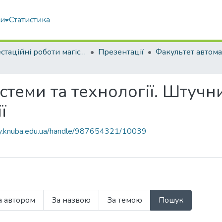
ми
Статистика
Атестаційні роботи магістрів
Презентації
стеми та технології. Штучни
ї
ary.knuba.edu.ua/handle/987654321/10039
а автором
За назвою
За темою
Пошук