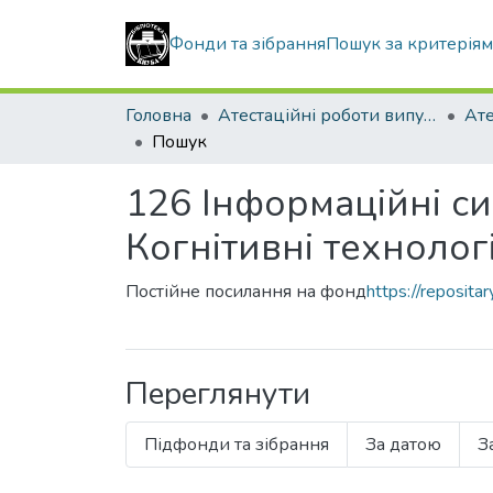
Фонди та зібрання
Пошук за критерія
Головна
Атестаційні роботи випускників
Пошук
126 Інформаційні си
Когнітивні технологі
Постійне посилання на фонд
https://reposit
Переглянути
Підфонди та зібрання
За датою
З