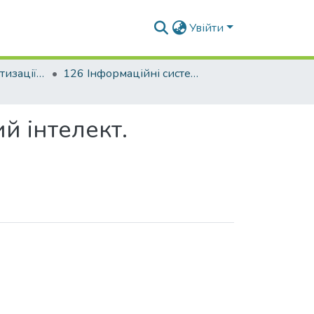
Увійти
Факультет автоматизації і інформаційних технологій
126 Інформаційні системи та технології. Штучний інтелект. Когнітивні технології
й інтелект.