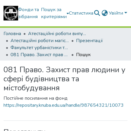
Фонди та
Пошук за
Статистика
Увійти
зібрання
критеріями
Головна
Атестаційні роботи випускників
Атестаційні роботи магістрів
Презентації
Факультет урбаністики та просторового планування
081 Право. Захист прав людини у сфері будівництва та містобудування
Пошук
081 Право. Захист прав людини у
сфері будівництва та
містобудування
Постійне посилання на фонд
https://repositary.knuba.edu.ua/handle/987654321/10073