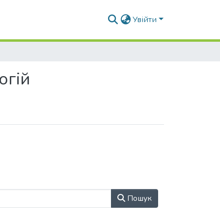
Увійти
огій
Пошук