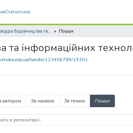
ми
Статистика
Кафедра будівництва та інформаційних технологій
Пошук
а та інформаційних технол
ary.knuba.edu.ua/handle/123456789/19301
а автором
За назвою
За темою
Пошук