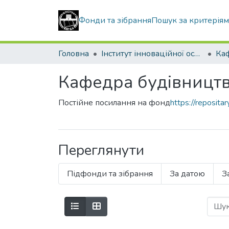
Фонди та зібрання
Пошук за критерія
Головна
Інститут інноваційної освіти Київського національного університету будівництва і архітектури
Кафедра будівництв
Постійне посилання на фонд
https://reposit
Переглянути
Підфонди та зібрання
За датою
З