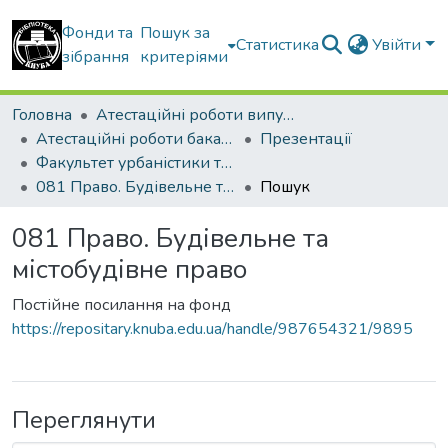
Фонди та
Пошук за
Статистика
Увійти
зібрання
критеріями
Головна
Атестаційні роботи випускників
Атестаційні роботи бакалаврів
Презентації
Факультет урбаністики та просторового планування
081 Право. Будівельне та містобудівне право
Пошук
081 Право. Будівельне та
містобудівне право
Постійне посилання на фонд
https://repositary.knuba.edu.ua/handle/987654321/9895
Переглянути