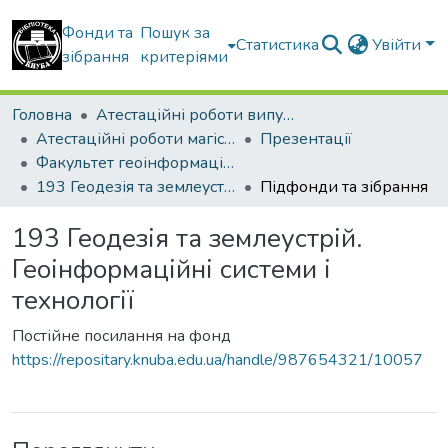
Фонди та
Пошук за
Статистика
Увійти
зібрання
критеріями
Головна
Атестаційні роботи випускників
Атестаційні роботи магістрів
Презентації
Факультет геоінформаційних систем та управління територіями
193 Геодезія та землеустрій. Геоінформаційні системи і технології
Підфонди та зібрання
193 Геодезія та землеустрій.
Геоінформаційні системи і
технології
Постійне посилання на фонд
https://repositary.knuba.edu.ua/handle/987654321/10057