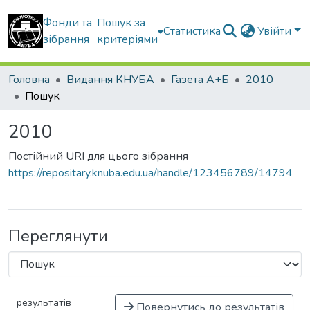
Фонди та
Пошук за
Статистика
Увійти
зібрання
критеріями
Головна
Видання КНУБА
Газета А+Б
2010
Пошук
2010
Постійний URI для цього зібрання
https://repositary.knuba.edu.ua/handle/123456789/14794
Переглянути
результатів
Повернутись до результатів