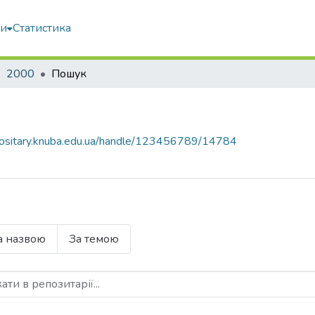
ми
Статистика
2000
Пошук
epositary.knuba.edu.ua/handle/123456789/14784
а назвою
За темою