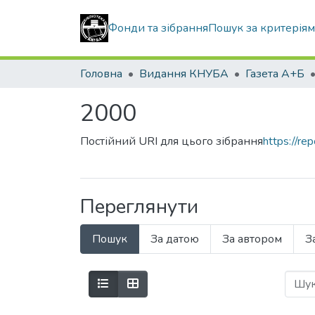
Фонди та зібрання
Пошук за критерія
Головна
Видання КНУБА
Газета А+Б
2000
Постійний URI для цього зібрання
https://r
Переглянути
Пошук
За датою
За автором
З