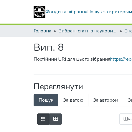
Фонди та зібрання
Пошук за критерія
Головна
Вибрані статті з наукових збірників КНУБА
Вип. 8
Постійний URI для цього зібрання
https://r
Переглянути
Пошук
За датою
За автором
З