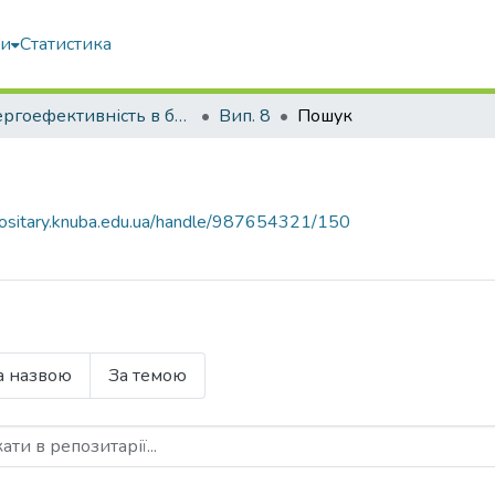
ми
Статистика
Енергоефективність в будівництві та архітектурі
Вип. 8
Пошук
epositary.knuba.edu.ua/handle/987654321/150
а назвою
За темою