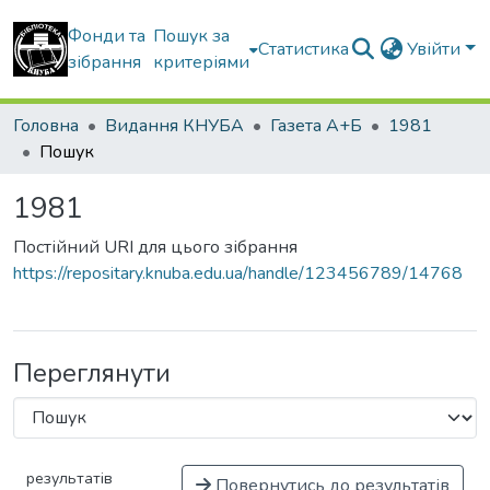
Фонди та
Пошук за
Статистика
Увійти
зібрання
критеріями
Головна
Видання КНУБА
Газета А+Б
1981
Пошук
1981
Постійний URI для цього зібрання
https://repositary.knuba.edu.ua/handle/123456789/14768
Переглянути
результатів
Повернутись до результатів