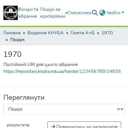
Фонди та
Пошук за
Статистика
Увійти
зібрання
критеріями
Головна
Видання КНУБА
Газета А+Б
1970
Пошук
1970
Постійний URI для цього зібрання
https://repositary.knuba.edu.ua/handle/123456789/14835
Переглянути
результатів
Повернутись до результатів