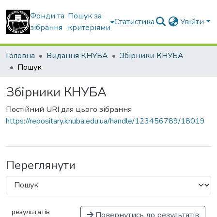
Фонди та
Пошук за
Статистика
Увійти
зібрання
критеріями
Головна
Видання КНУБА
Збірники КНУБА
Пошук
Збірники КНУБА
Постійний URI для цього зібрання
https://repositary.knuba.edu.ua/handle/123456789/18019
Переглянути
результатів
Повернутись до результатів