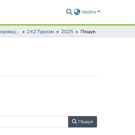
Увійти
Факультет геоінформаційних систем та управління територіями
242 Туризм
2025
Пошук
Пошук