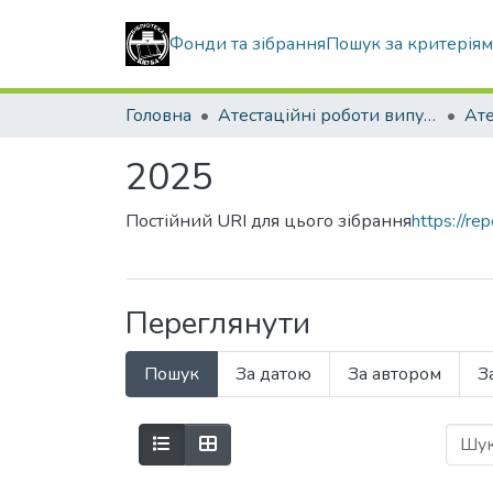
Фонди та зібрання
Пошук за критерія
Головна
Атестаційні роботи випускників
2025
Постійний URI для цього зібрання
https://r
Переглянути
Пошук
За датою
За автором
З