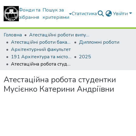
Фонди та
Пошук за
Статистика
Увійти
зібрання
критеріями
Головна
Атестаційні роботи випускників
Атестаційні роботи бакалаврів
Дипломні роботи
Архітектурний факультет
191 Архітектура та містобудування
2025
Атестаційна робота студентки Мусієнко Катерини Андріївни
Атестаційна робота студентки
Мусієнко Катерини Андріївни