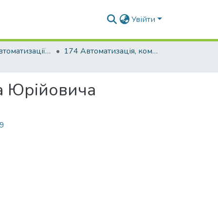
Увійти
Факультет автоматизації і інформаційних технологій
174 Автоматизація, комп'ютерно-інтегровані технології та робототехніка
а Юрійовича
39