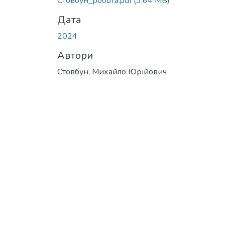
Стовбун_робота.pdf
(3,64 MB)
Дата
2024
Автори
Стовбун, Михайло Юрійович