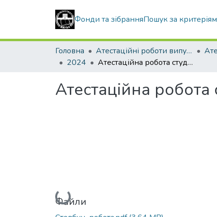
Фонди та зібрання
Пошук за критерія
Головна
Атестаційні роботи випускників
2024
Атестаційна робота студента Стовбуна Михайла Юрійовича
Атестаційна робота
Вантажиться...
Файли