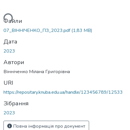
ться...
Файли
07_ВІННІЧЕНКО_ПЗ_2023.pdf
(1,83 MB)
Дата
2023
Автори
Вінніченко Мілана Григорівна
URI
https://repositary.knuba.edu.ua/handle/123456789/12533
Зібрання
2023
Повна інформація про документ