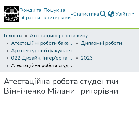
Фонди та
Пошук за
Статистика
Увійти
зібрання
критеріями
Головна
Атестаційні роботи випускників
Атестаційні роботи бакалаврів
Дипломні роботи
Архітектурний факультет
022 Дизайн. Інтер’єр та обладнання
2023
Атестаційна робота студентки Вінніченко Мілани Григорівни
Атестаційна робота студентки
Вінніченко Мілани Григорівни