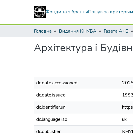
Фонди та зібрання
Пошук за критерія
Головна
Видання КНУБА
Газета А+Б
Архітектура і Будів
dc.date.accessioned
2025
dc.date.issued
199
dc.identifier.uri
http
dc.language.iso
uk
dc.publisher
КНУ