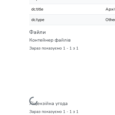
dc.title
Архі
dc.type
Othe
Файли
Контейнер файлів
Зараз показуємо
1 - 1 з 1
Вантажиться...
Ліцензійна угода
Зараз показуємо
1 - 1 з 1