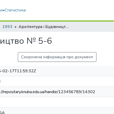
ми
Статистика
1993
Архітектура і Будівництво № 5-6
ництво № 5-6
Скорочена інформація про документ
-02-17T11:59:32Z
3
s://repositary.knuba.edu.ua/handle/123456789/14302
БА