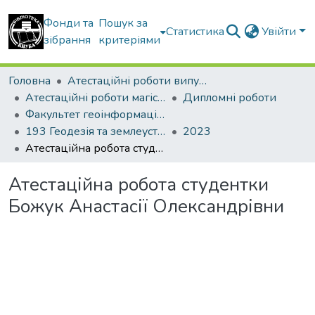
Фонди та
Пошук за
Статистика
Увійти
зібрання
критеріями
Головна
Атестаційні роботи випускників
Атестаційні роботи магістрів
Дипломні роботи
Факультет геоінформаційних систем та управління територіями
193 Геодезія та землеустрій. Землеустрій і кадастр
2023
Атестаційна робота студентки Божук Анастасії Олександрівни
Атестаційна робота студентки
Божук Анастасії Олександрівни