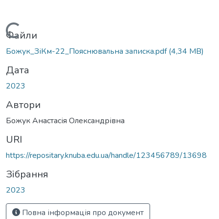
Вантажиться...
Файли
Божук_ЗіКм-22_Пояснювальна записка.pdf
(4,34 MB)
Дата
2023
Автори
Божук Анастасія Олександрівна
URI
https://repositary.knuba.edu.ua/handle/123456789/13698
Зібрання
2023
Повна інформація про документ