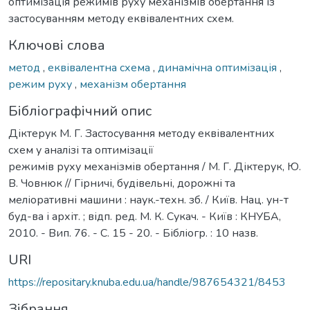
оптимізація режимів руху механізмів обертання із
застосуванням методу еквівалентних схем.
Ключові слова
метод
,
еквівалентна схема
,
динамічна оптимізація
,
режим руху
,
механізм обертання
Бібліографічний опис
Діктерук М. Г. Застосування методу еквівалентних
схем у аналізі та оптимізації
режимів руху механізмів обертання / М. Г. Діктерук, Ю.
В. Човнюк // Гірничі, будівельні, дорожні та
меліоративні машини : наук.-техн. зб. / Київ. Нац. ун-т
буд-ва і архіт. ; відп. ред. М. К. Сукач. - Київ : КНУБА,
2010. - Вип. 76. - С. 15 - 20. - Бібліогр. : 10 назв.
URI
https://repositary.knuba.edu.ua/handle/987654321/8453
Зібрання