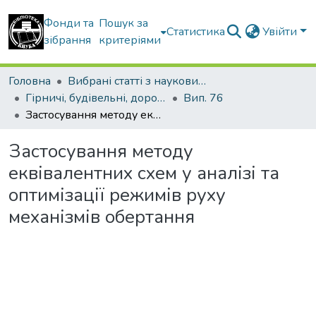
Фонди та
Пошук за
Статистика
Увійти
зібрання
критеріями
Головна
Вибрані статті з наукових збірників КНУБА
Гірничі, будівельні, дорожні та меліоративні машини
Вип. 76
Застосування методу еквівалентних схем у аналізі та оптимізації режимів руху механізмів обертання
Застосування методу
еквівалентних схем у аналізі та
оптимізації режимів руху
механізмів обертання