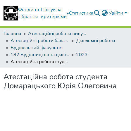
Фонди та
Пошук за
Статистика
Увійти
зібрання
критеріями
Головна
Атестаційні роботи випускників
Атестаційні роботи бакалаврів
Дипломні роботи
Будівельний факультет
192 Будівництво та цивільна інженерія. Промислове і цивільне будівництво
2023
Атестаційна робота студента Домарацького Юрія Олеговича
Атестаційна робота студента
Домарацького Юрія Олеговича