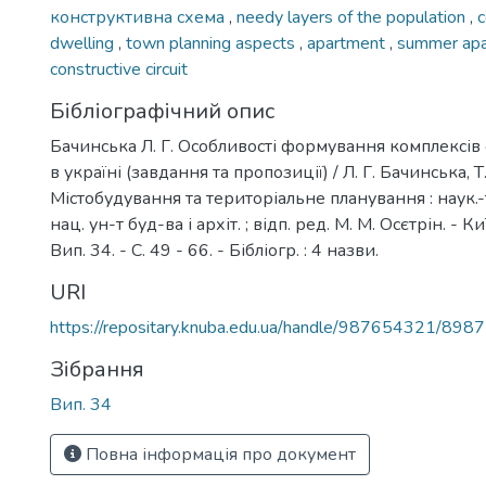
конструктивна схема
,
needy layers of the population
,
c
dwelling
,
town planning aspects
,
apartment
,
summer apa
constructive circuit
Бібліографічний опис
Бачинська Л. Г. Особливості формування комплексів
в україні (завдання та пропозиції) / Л. Г. Бачинська, Т
Містобудування та територіальне планування : наук.-те
нац. ун-т буд-ва і архіт. ; відп. ред. М. М. Осєтрін. - К
Вип. 34. - С. 49 - 66. - Бібліогр. : 4 назви.
URI
https://repositary.knuba.edu.ua/handle/987654321/8987
Зібрання
Вип. 34
Повна інформація про документ