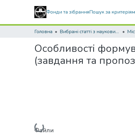
Фонди та зібрання
Пошук за критерія
Головна
Вибрані статті з наукових збірників КНУБА
Особливості формув
(завдання та пропоз
Вантажиться...
Файли