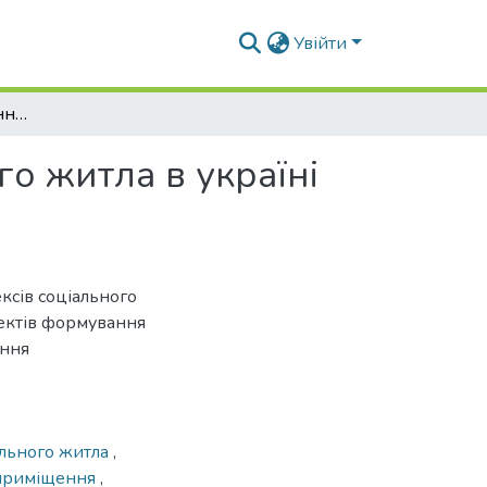
Увійти
Особливості формування комплексів соціального житла в україні (завдання та пропозиції)
о житла в україні
ксів соціального
пектів формування
ання
ального житла
,
 приміщення
,