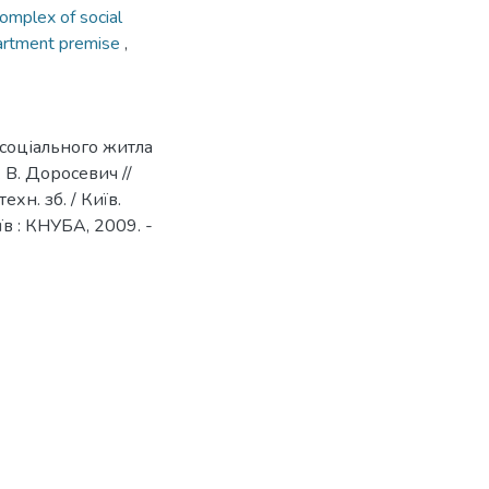
omplex of social
rtment premise
,
 соціального житла
. В. Доросевич //
хн. зб. / Київ.
иїв : КНУБА, 2009. -