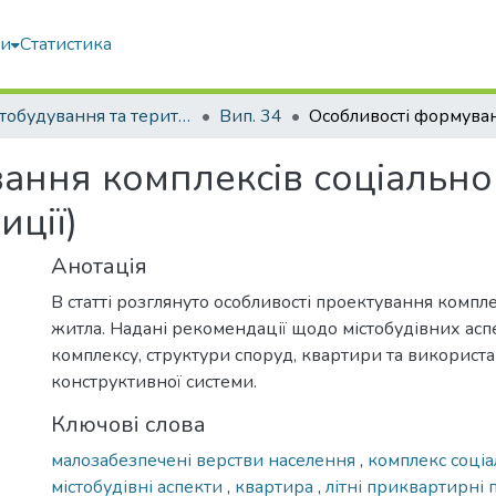
ми
Статистика
Містобудування та територіальне планування
Вип. 34
ання комплексів соціальног
иції)
Анотація
В статті розглянуто особливості проектування компле
житла. Надані рекомендації щодо містобудівних ас
комплексу, структури споруд, квартири та використ
конструктивної системи.
Ключові слова
малозабезпечені верстви населення
,
комплекс соці
містобудівні аспекти
,
квартира
,
літні приквартирні