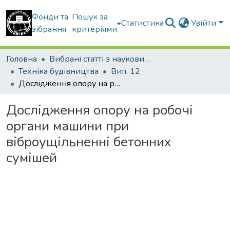
Фонди та
Пошук за
Статистика
Увійти
зібрання
критеріями
Головна
Вибрані статті з наукових збірників КНУБА
Техніка будівництва
Вип. 12
Дослідження опору на робочі органи машини при віброущільненні бетонних сумішей
Дослідження опору на робочі
органи машини при
віброущільненні бетонних
сумішей