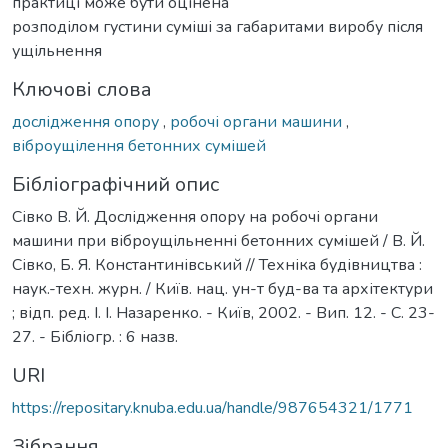
практиці може бути оцінена
розподілом густини суміші за габаритами виробу після
ущільнення
Ключові слова
дослідження опору
,
робочі органи машини
,
віброущілення бетонних сумішей
Бібліографічний опис
Сівко В. Й. Дослідження опору на робочі органи
машини при віброущільненні бетонних сумішей / В. Й.
Сівко, Б. Я. Константинівський // Техніка будівництва :
наук.-техн. журн. / Київ. нац. ун-т буд-ва та архітектури
; відп. ред. І. І. Назаренко. - Київ, 2002. - Вип. 12. - С. 23-
27. - Бібліогр. : 6 назв.
URI
https://repositary.knuba.edu.ua/handle/987654321/1771
Зібрання