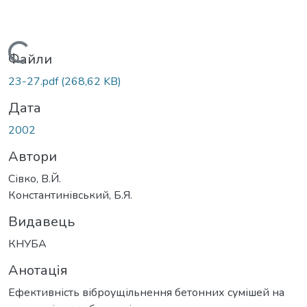
Вантажиться...
Файли
23-27.pdf
(268,62 KB)
Дата
2002
Автори
Сівко, В.Й.
Константинівський, Б.Я.
Видавець
КНУБА
Анотація
Ефективність віброущільнення бетонних сумішей на