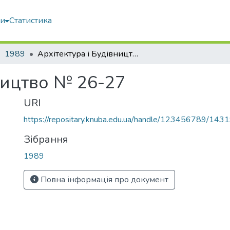
ми
Статистика
1989
Архітектура і Будівництво № 26-27
ництво № 26-27
URI
https://repositary.knuba.edu.ua/handle/123456789/143
Зібрання
1989
Повна інформація про документ