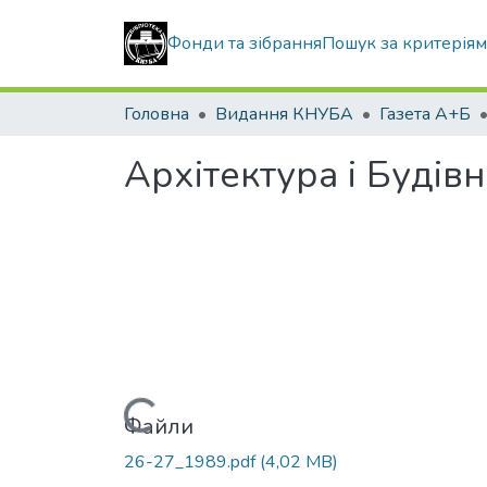
Фонди та зібрання
Пошук за критерія
Головна
Видання КНУБА
Газета А+Б
Архітектура і Будів
Вантажиться...
Файли
26-27_1989.pdf
(4,02 MB)