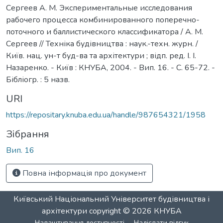
Сергеев А. М. Экспериментальные исследования
рабочего процесса комбинированного поперечно-
поточного и баллистического классификатора / А. М.
Сергеев // Техніка будівництва : наук.-техн. журн. /
Київ. нац. ун-т буд-ва та архітектури ; відп. ред. І. І.
Назаренко. - Київ : КНУБА, 2004. - Вип. 16. - С. 65-72. -
Бібліогр. : 5 назв.
URI
https://repositary.knuba.edu.ua/handle/987654321/1958
Зібрання
Вип. 16
Повна інформація про документ
Київський Національний Університет будівництва і
архітектури
copyright © 2026
КНУБА
Налаштування доступності
Надіслати відгук