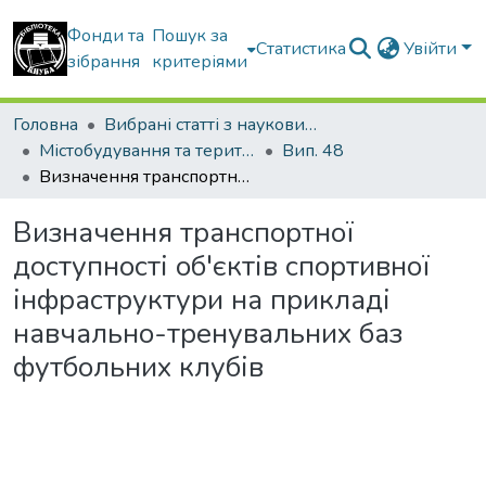
Фонди та
Пошук за
Статистика
Увійти
зібрання
критеріями
Головна
Вибрані статті з наукових збірників КНУБА
Містобудування та територіальне планування
Вип. 48
Визначення транспортної доступності об'єктів спортивної інфраструктури на прикладі навчально-тренувальних баз футбольних клубів
Визначення транспортної
доступності об'єктів спортивної
інфраструктури на прикладі
навчально-тренувальних баз
футбольних клубів