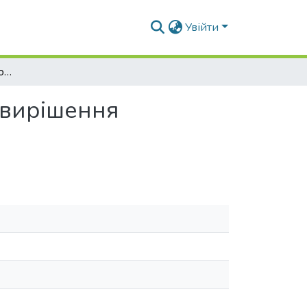
Увійти
Прийоми формування об'ємно-планувального вирішення енергоефективних висотних офісних будівель
 вирішення