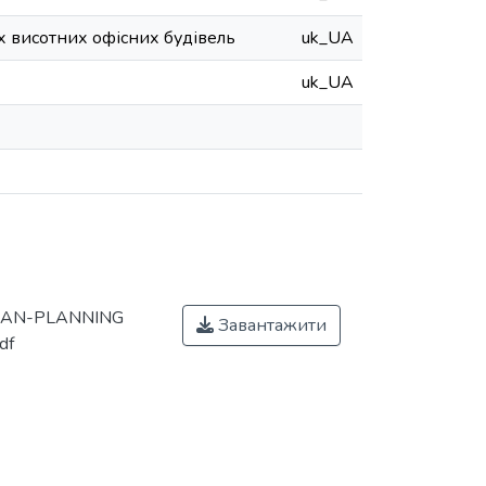
 висотних офісних будівель
uk_UA
uk_UA
OAN-PLANNING
Завантажити
df