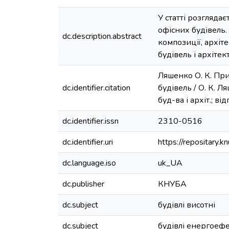
У статті розгляд
офісних будівель
dc.description.abstract
композиції, архі
будівель і архіт
Ляшенко О. К. Пр
dc.identifier.citation
будівель / О. К. Л
буд-ва і архіт.; ві
dc.identifier.issn
2310-0516
dc.identifier.uri
https://repositary
dc.language.iso
uk_UA
dc.publisher
КНУБА
dc.subject
будівлі висотні
dc.subject
будівлі енергоеф