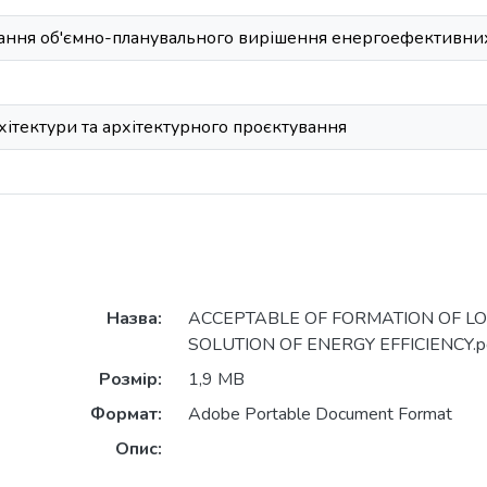
ня об'ємно-планувального вирішення енергоефективних
хітектури та архітектурного проєктування
Назва:
ACCEPTABLE OF FORMATION OF L
SOLUTION OF ENERGY EFFICIENCY.p
Розмір:
1,9 MB
Формат:
Adobe Portable Document Format
Опис: