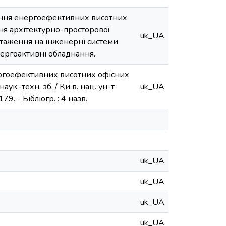
шення енергоефективних висотних
ня архітектурно-просторової
uk_UA
таження на інженерні системи
ергоактивні обладнання.
ргоефективних висотних офісних
ук.-техн. зб. / Київ. нац. ун-т
uk_UA
79. - Бібліогр. : 4 назв.
uk_UA
uk_UA
uk_UA
uk_UA