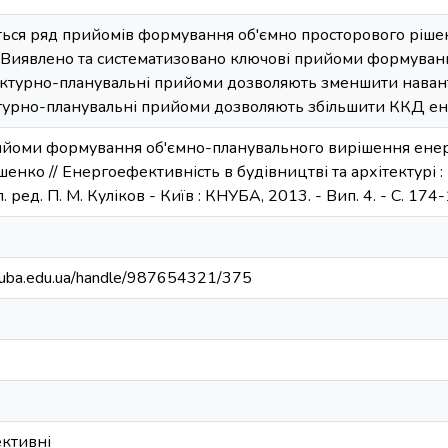
ається ряд прийомів формування об'ємно просторового рі
. Виявлено та систематизовано ключові прийоми формуван
тектурно-планувальні прийоми дозволяють зменшити наван
ектурно-планувальні прийоми дозволяють збільшити ККД ен
ийоми формування об'ємно-планувального вирішення ене
яшенко // Енергоефективність в будівництві та архітектурі : на
дп. ред. П. М. Куліков - Київ : КНУБА, 2013. - Вип. 4. - C. 174-1
.knuba.edu.ua/handle/987654321/375
ективні