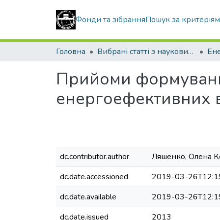
Фонди та зібрання
Пошук за критерія
Головна
Вибрані статті з наукових збірників КНУБА
Прийоми формуванн
енергоефективних в
dc.contributor.author
Ляшенко, Олена К
dc.date.accessioned
2019-03-26T12:1
dc.date.available
2019-03-26T12:1
dc.date.issued
2013