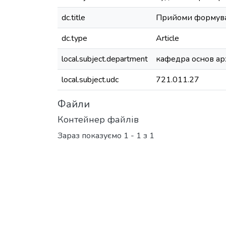
dc.title
Прийоми формуван
dc.type
Article
local.subject.department
кафедра основ ар
local.subject.udc
721.011.27
Файли
Контейнер файлів
Зараз показуємо
1 - 1 з 1