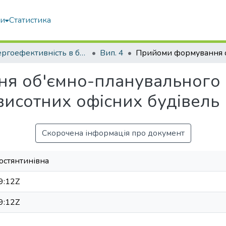
ми
Статистика
Енергоефективність в будівництві та архітектурі
Вип. 4
я об'ємно-планувального
исотних офісних будівель
Скорочена інформація про документ
остянтинівна
9:12Z
9:12Z