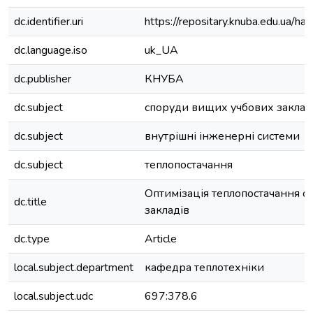
dc.identifier.uri
https://repositary.knuba.edu.ua
dc.language.iso
uk_UA
dc.publisher
КНУБА
dc.subject
споруди вищих учбових заклад
dc.subject
внутрішні інженерні системи
dc.subject
теплопостачання
Оптимізація теплопостачання 
dc.title
закладів
dc.type
Article
local.subject.department
кафедра теплотехніки
local.subject.udc
697:378.6