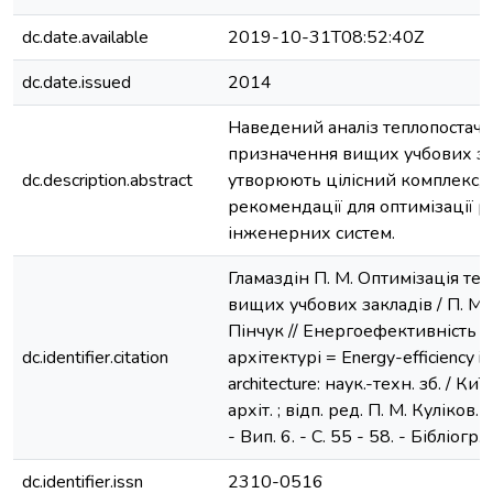
dc.date.available
2019-10-31T08:52:40Z
dc.date.issued
2014
Наведений аналіз теплопостача
призначення вищих учбових зак
dc.description.abstract
утворюють цілісний комплекс, 
рекомендації для оптимізації р
інженерних систем.
Гламаздін П. М. Оптимізація те
вищих учбових закладів / П. М. Г
Пінчук // Енергоефективність в
dc.identifier.citation
архітектурі = Energy-efficiency in 
architecture: наук.-техн. зб. / Киї
архіт. ; відп. ред. П. М. Куліков.
- Вип. 6. - С. 55 - 58. - Бібліогр. 
dc.identifier.issn
2310-0516