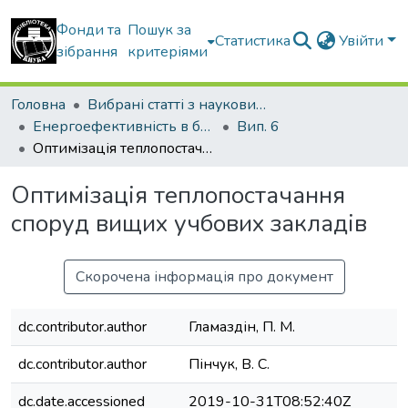
Фонди та
Пошук за
Статистика
Увійти
зібрання
критеріями
Головна
Вибрані статті з наукових збірників КНУБА
Енергоефективність в будівництві та архітектурі
Вип. 6
Оптимізація теплопостачання споруд вищих учбових закладів
Оптимізація теплопостачання
споруд вищих учбових закладів
Скорочена інформація про документ
dc.contributor.author
Гламаздін, П. М.
dc.contributor.author
Пінчук, В. С.
dc.date.accessioned
2019-10-31T08:52:40Z