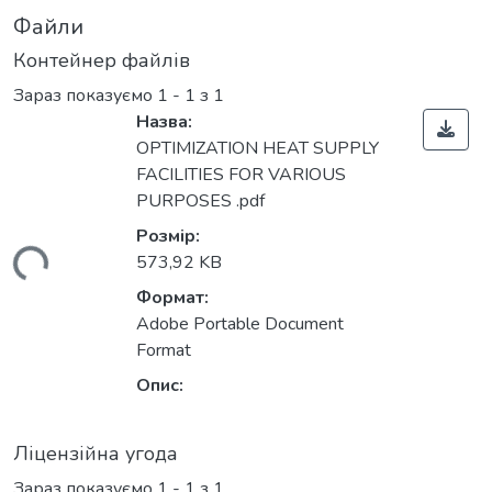
Файли
Контейнер файлів
Зараз показуємо
1 - 1 з 1
Назва:
OPTIMIZATION HEAT SUPPLY
FACILITIES FOR VARIOUS
PURPOSES .pdf
Розмір:
ться...
573,92 KB
Формат:
Adobe Portable Document
Format
Опис:
Ліцензійна угода
Зараз показуємо
1 - 1 з 1