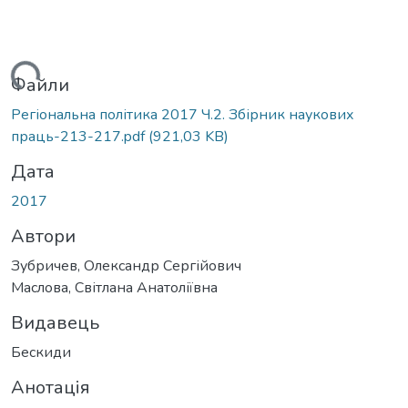
ться...
Файли
Регіональна політика 2017 Ч.2. Збірник наукових
праць-213-217.pdf
(921,03 KB)
Дата
2017
Автори
Зубричев, Олександр Сергійович
Маслова, Світлана Анатоліївна
Видавець
Бескиди
Анотація