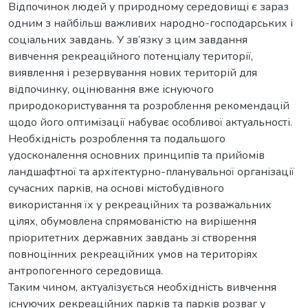
Відпочинок людей у природному середовищі є зараз
одним з найбільш важливих народно-господарських і
соціальних завдань. У зв’язку з цим завдання
вивчення рекреаційного потенціалу території,
виявлення і резервування нових територій для
відпочинку, оцінювання вже існуючого
природокористування та розроблення рекомендацій
щодо його оптимізації набуває особливої актуальності.
Необхідність розроблення та подальшого
удосконалення основних принципів та прийомів
ландшафтної та архітектурно-планувальної організації
сучасних парків, на основі містобудівного
використання їх у рекреаційних та розважальних
цілях, обумовлена спрямованістю на вирішення
пріоритетних державних завдань зі створення
повноцінних рекреаційних умов на територіях
антропогенного середовища.
Таким чином, актуалізується необхідність вивчення
існуючих рекреаційних парків та парків розваг у