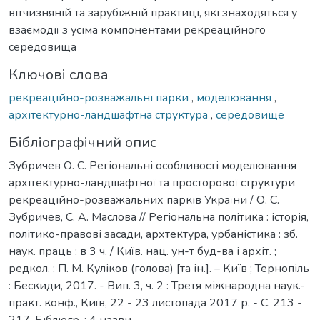
вітчизняній та зарубіжній практиці, які знаходяться у
взаємодії з усіма компонентами рекреаційного
середовища
Ключові слова
рекреаційно-розважальні парки
,
моделювання
,
архітектурно-ландшафтна структура
,
середовище
Бібліографічний опис
Зубричев О. С. Регіональні особливості моделювання
архітектурно-ландшафтної та просторової структури
рекреаційно-розважальних парків України / О. С.
Зубричев, С. А. Маслова // Регіональна політика : історія,
політико-правові засади, архтектура, урбаністика : зб.
наук. праць : в 3 ч. / Київ. нац. ун-т буд-ва і архіт. ;
редкол. : П. М. Куліков (голова) [та ін.]. – Київ ; Тернопіль
: Бескиди, 2017. - Вип. 3, ч. 2 : Третя міжнародна наук.-
практ. конф., Київ, 22 - 23 листопада 2017 р. - С. 213 -
217. Бібліогр. : 4 назви.