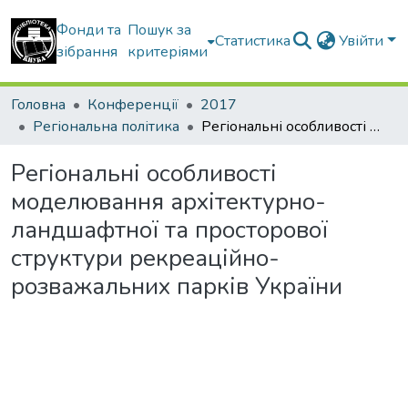
Фонди та
Пошук за
Статистика
Увійти
зібрання
критеріями
Головна
Конференції
2017
Регіональна політика
Регіональні особливості моделювання архітектурно-ландшафтної та просторової структури рекреаційно-розважальних парків України
Регіональні особливості
моделювання архітектурно-
ландшафтної та просторової
структури рекреаційно-
розважальних парків України