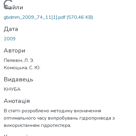
Вантажиться...
Файли
gbdmm_2009_74_11[1].pdf
(570,46 KB)
Дата
2009
Автори
Пелевін, Л. Э.
Комоцька, С. Ю.
Видавець
КНУБА
Анотація
В статті розроблено методику визначення
оптимального часу випробувань гідропривода з
використанням гідротестера.