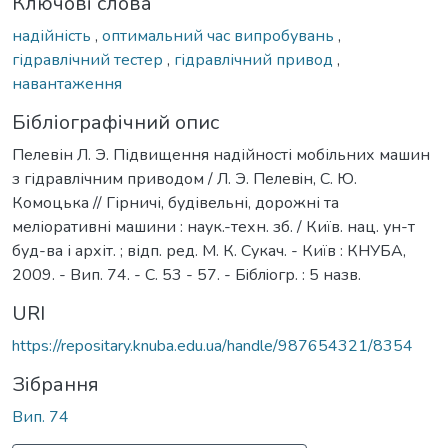
Ключові слова
надійність
,
оптимальний час випробувань
,
гідравлічний тестер
,
гідравлічний привод
,
навантаження
Бібліографічний опис
Пелевін Л. Э. Підвищення надійності мобільних машин
з гідравлічним приводом / Л. Э. Пелевiн, С. Ю.
Комоцька // Гірничі, будівельні, дорожні та
меліоративні машини : наук.-техн. зб. / Київ. нац. ун-т
буд-ва і архіт. ; відп. ред. М. К. Сукач. - Київ : КНУБА,
2009. - Вип. 74. - С. 53 - 57. - Бiблiогр. : 5 назв.
URI
https://repositary.knuba.edu.ua/handle/987654321/8354
Зібрання
Вип. 74