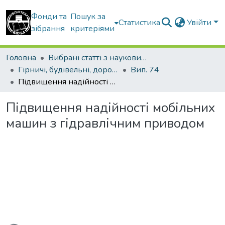
Фонди та
Пошук за
Статистика
Увійти
зібрання
критеріями
Головна
Вибрані статті з наукових збірників КНУБА
Гірничі, будівельні, дорожні та меліоративні машини
Вип. 74
Підвищення надійності мобільних машин з гідравлічним приводом
Підвищення надійності мобільних
машин з гідравлічним приводом