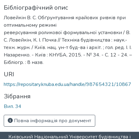
Бібліографічний опис
Ловейкін В. С. Обґрунтування крайових ривків при
оптимальному режимі
реверсування роликової формувальної установки / В.
С. Ловейкін, К. І. Почка // Техніка будівництва : наук.-
техн. журн. / Київ. нац. ун-т буд-ва і архіт. ; гол. ред. І. І.
Назаренко. - Київ : КНУБА, 2015. - № 34. - С. 12 - 24. –
Бібліогр. : 8 назв.
URI
https://repositary.knuba.edu.ua/handle/987654321/10867
Зібрання
Вип. 34
Повна інформація про документ
Київський Національний Університет будівництва і