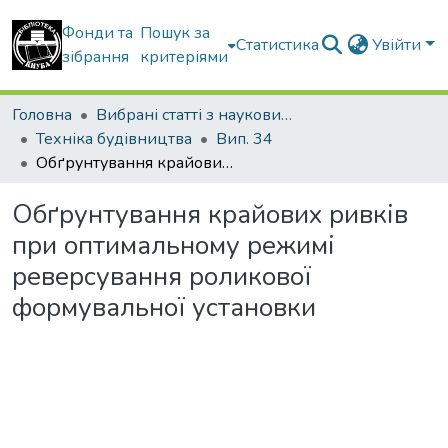
Фонди та
Пошук за
Статистика
Увійти
зібрання
критеріями
Головна
Вибрані статті з наукових збірників КНУБА
Техніка будівництва
Вип. 34
Обґрунтування крайових ривків при оптимальному режимі реверсування роликової формувальної установки
Обґрунтування крайових ривків
при оптимальному режимі
реверсування роликової
формувальної установки