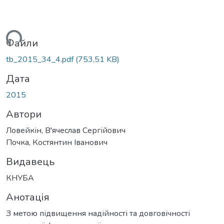
ться...
Файли
tb_2015_34_4.pdf
(753,51 KB)
Дата
2015
Автори
Ловейкін, В'ячеслав Сергійович
Почка, Костянтин Іванович
Видавець
КНУБА
Анотація
З метою підвищення надійності та довговічності