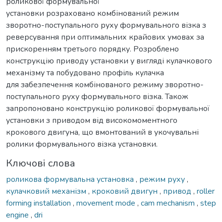
роликової формувальної
установки розраховано комбінований режим
зворотно-поступального руху формувального візка з
реверсування при оптимальних крайових умовах за
прискоренням третього порядку. Розроблено
конструкцію приводу установки у вигляді кулачкового
механізму та побудовано профіль кулачка
для забезпечення комбінованого режиму зворотно-
поступального руху формувального візка. Також
запропоновано конструкцію роликової формувальної
установки з приводом від високомоментного
крокового двигуна, що вмонтований в укочувальні
ролики формувального візка установки.
Ключові слова
роликова формувальна установка
,
режим руху
,
кулачковий механізм
,
кроковий двигун
,
привод
,
roller
forming installation
,
movement mode
,
cam mechanism
,
step
engine
,
dri