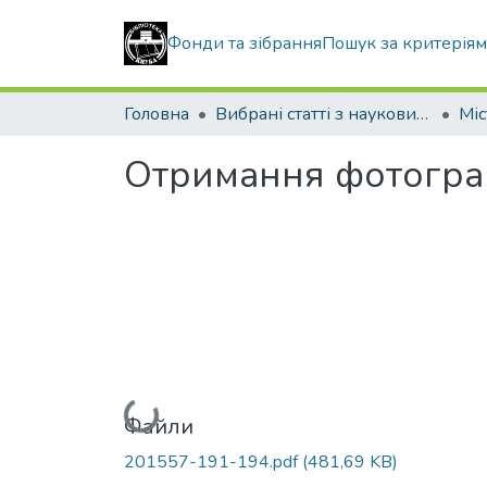
Фонди та зібрання
Пошук за критерія
Головна
Вибрані статті з наукових збірників КНУБА
Отримання фотограм
Вантажиться...
Файли
201557-191-194.pdf
(481,69 KB)