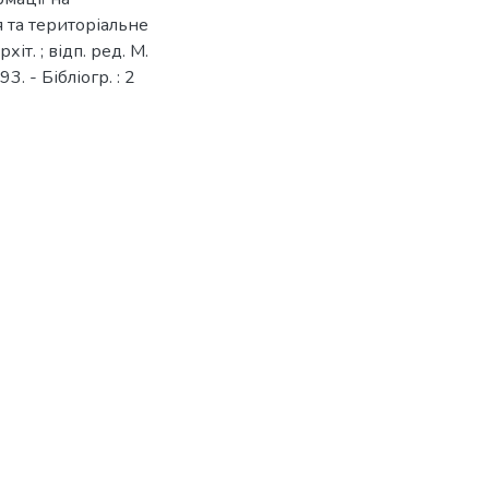
я та територіальне
хіт. ; відп. ред. М.
3. - Бібліогр. : 2