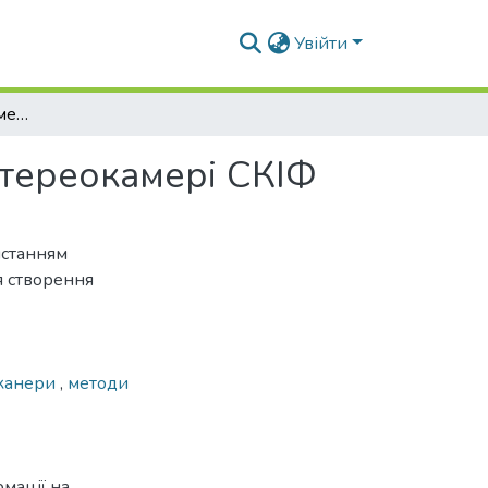
Увійти
Отримання фотограмметричної інформації на стереокамері СКІФ
стереокамері СКІФ
истанням
я створення
сканери
,
методи
мації на