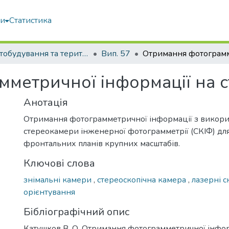
ми
Статистика
Містобудування та територіальне планування
Вип. 57
метричної інформації на 
Анотація
Отримання фотограмметричної інформації з викор
стереокамери інженерної фотограмметрії (СКІФ) дл
фронтальних планів крупних масштабів.
Ключові слова
знімальні камери
,
стереоскопічна камера
,
лазерні 
орієнтування
Бібліографічний опис
Катушков В. О. Отримання фотограмметричної інфор