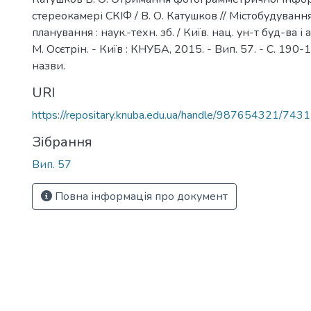
стереокамері СКІФ / В. О. Катушков // Містобудуванн
планування : наук.-техн. зб. / Київ. нац. ун-т буд-ва і ар
М. Осєтрін. - Київ : КНУБА, 2015. - Вип. 57. - С. 190-19
назви.
URI
https://repositary.knuba.edu.ua/handle/987654321/7431
Зібрання
Вип. 57
Повна інформація про документ