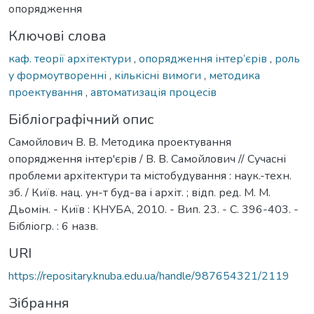
опорядження
Ключові слова
каф. теорії архітектури
,
опорядження інтер’єрів
,
роль
у формоутворенні
,
кількісні вимоги
,
методика
проектування
,
автоматизація процесів
Бібліографічний опис
Самойлович В. В. Методика проектування
опорядження інтер'єрів / В. В. Самойлович // Сучасні
проблеми архітектури та містобудування : наук.-техн.
зб. / Київ. нац. ун-т буд-ва і архіт. ; відп. ред. М. М.
Дьомін. - Київ : КНУБА, 2010. - Вип. 23. - С. 396-403. -
Бібліогр. : 6 назв.
URI
https://repositary.knuba.edu.ua/handle/987654321/2119
Зібрання