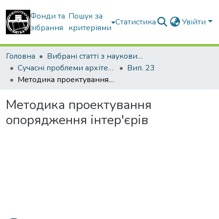
Фонди та
Пошук за
Статистика
Увійти
зібрання
критеріями
Головна
Вибрані статті з наукових збірників КНУБА
Сучасні проблеми архітектури та містобудування
Вип. 23
Методика проектування опорядження інтер'єрів
Методика проектування
опорядження інтер'єрів