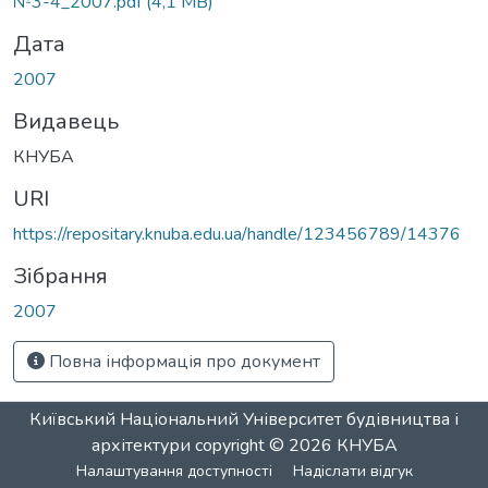
№3-4_2007.pdf
(4,1 MB)
Дата
2007
Видавець
КНУБА
URI
https://repositary.knuba.edu.ua/handle/123456789/14376
Зібрання
2007
Повна інформація про документ
Київський Національний Університет будівництва і
архітектури
copyright © 2026
КНУБА
Налаштування доступності
Надіслати відгук