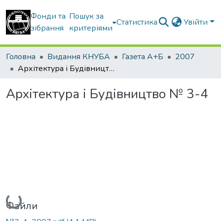
Фонди та
Пошук за
Статистика
Увійти
зібрання
критеріями
Головна
Видання КНУБА
Газета А+Б
2007
Архітектура і Будівництво № 3-4
Архітектура і Будівництво № 3-4
Вантажиться...
Файли