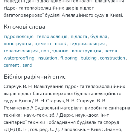
Наведені дані з дослідження технології влаштування
гідро- та теплоізоляційних шарів підлог
багатоповерхової будівлі Апеляційного суду в Києві.
Ключові слова
гідроізоляція
,
теплоізоляція
,
підлога
,
будівля
,
конструкція
,
цемент
,
пісок
,
гидроизоляция
,
теплоизоляция
,
пол
,
здание
,
конструкция
,
песок
,
waterproofi ng
,
insulation
,
fl ooring
,
building
,
construction
,
cement
,
sand
Бібліографічний опис
Старчук В. Н. Влаштування гідро- та теплоізоляційних
шарів підлог багатоповерхової будівлі апеляційного
суду в Києві / В. Н. Старчук, Я. В. Старчук, В. В.
Романенко // Будівельні матеріали, вироби та санітарна
техніка : наук.-техн. зб. / Держ. наук.-досл. ін-т
санітарної техніки і обладнання будівель та споруд
«ДНДІСТ» ; гол. ред. С. Д. Лаповська. – Київ : Знання,