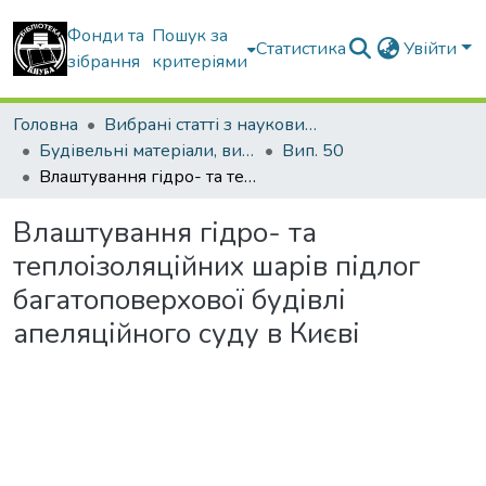
Фонди та
Пошук за
Статистика
Увійти
зібрання
критеріями
Головна
Вибрані статті з наукових збірників КНУБА
Будівельні матеріали, вироби та санітарна техніка
Вип. 50
Влаштування гідро- та теплоізоляційних шарів підлог багатоповерхової будівлі апеляційного суду в Києві
Влаштування гідро- та
теплоізоляційних шарів підлог
багатоповерхової будівлі
апеляційного суду в Києві