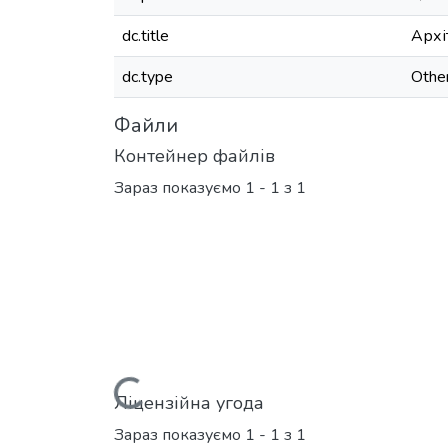
dc.title
Архі
dc.type
Othe
Файли
Контейнер файлів
Зараз показуємо
1 - 1 з 1
Вантажиться...
Ліцензійна угода
Зараз показуємо
1 - 1 з 1