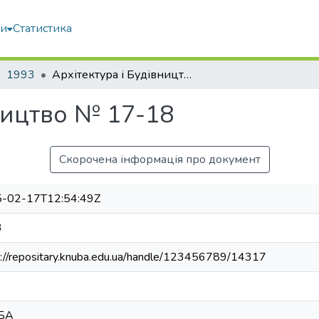
ми
Статистика
1993
Архітектура і Будівництво № 17-18
ництво № 17-18
Скорочена інформація про документ
-02-17T12:54:49Z
3
s://repositary.knuba.edu.ua/handle/123456789/14317
БА