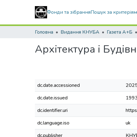
Фонди та зібрання
Пошук за критерія
Головна
Видання КНУБА
Газета А+Б
Архітектура і Будів
dc.date.accessioned
2025
dc.date.issued
199
dc.identifier.uri
http
dc.language.iso
uk
dc.publisher
КНУ