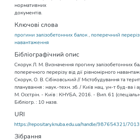
нормативних
документів.
Ключові слова
прогини залізобетонних балок
,
поперечний перері
навантаження
Бібліографічний опис
Скорук Л. М. Визначення прогину залізобетонних ба
поперечного перерізу від дії рівномірного навантаже
Скорук, О. В. Сібіковський // Містобудування та тери
планування : наук.-техн. зб. / Київ нац. ун-т буд-ва і ар
М. Осєтрін. - Київ : КНУБА, 2016. - Вип. 61 (спеціальни
Бібліогр. : 10 назв.
URI
https://repositary.knuba.edu.ua/handle/987654321/7013
Зібрання