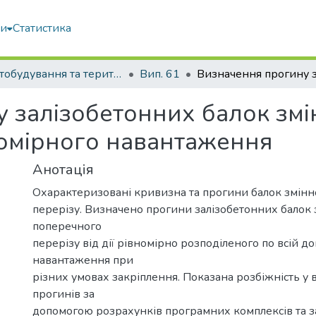
ми
Статистика
Містобудування та територіальне планування
Вип. 61
 залізобетонних балок зм
вномірного навантаження
Анотація
Охарактеризовані кривизна та прогини балок змінн
перерізу. Визначено прогини залізобетонних балок 
поперечного
перерізу від дії рівномірно розподіленого по всій д
навантаження при
різних умовах закріплення. Показана розбіжність у 
прогинів за
допомогою розрахунків програмних комплексів та 