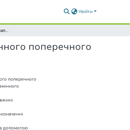
Увійти
Визначення прогину залізобетонних балок змінного поперечного перерізу від дії рівномірного навантаження
інного поперечного
ого поперечного
змінного
овжині
визначенні
за допомогою