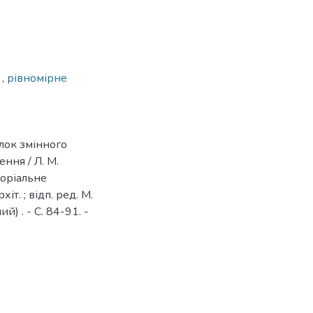
з
,
рівномірне
лок змінного
ння / Л. М.
торіальне
хіт. ; відп. ред. М.
й) . - С. 84-91. -