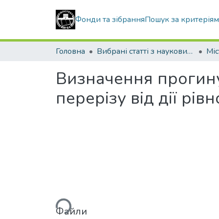
Фонди та зібрання
Пошук за критерія
Головна
Вибрані статті з наукових збірників КНУБА
Визначення прогину
перерізу від дії рі
Вантажиться...
Файли