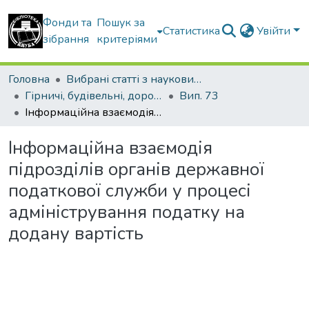
Фонди та
Пошук за
Статистика
Увійти
зібрання
критеріями
Головна
Вибрані статті з наукових збірників КНУБА
Гірничі, будівельні, дорожні та меліоративні машини
Вип. 73
Інформаційна взаємодія підрозділів органів державної податкової служби у процесі адміністрування податку на додану вартість
Інформаційна взаємодія
підрозділів органів державної
податкової служби у процесі
адміністрування податку на
додану вартість