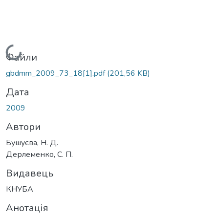
Вантажиться...
Файли
gbdmm_2009_73_18[1].pdf
(201,56 KB)
Дата
2009
Автори
Бушуєва, Н. Д.
Дерлеменко, С. П.
Видавець
КНУБА
Анотація