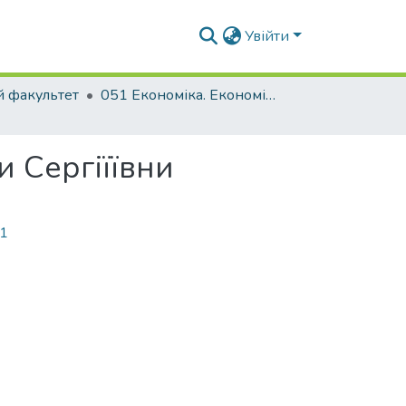
Увійти
й факультет
051 Економіка. Економіка підприємства
 Сергіїївни
91