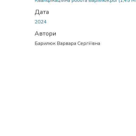
Кваліфікаційна робота Барилюк.pdf
(1,45 M
Дата
2024
Автори
Барилюк Варвара Сергіїївна