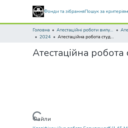
Фонди та зібрання
Пошук за критерія
Головна
Атестаційні роботи випускників
2024
Атестаційна робота студентки Барилюк Варвари Сергіїївни
Атестаційна робота
Вантажиться...
Файли