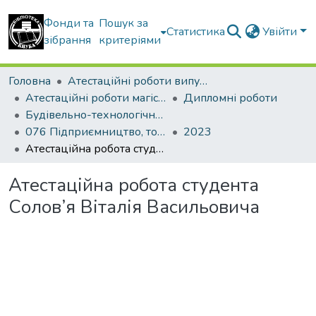
Фонди та
Пошук за
Статистика
Увійти
зібрання
критеріями
Головна
Атестаційні роботи випускників
Атестаційні роботи магістрів
Дипломні роботи
Будівельно-технологічний факультет
076 Підприємництво, торгівля та біржова діяльність. Товарознавство і комерційна діяльність
2023
Атестаційна робота студента Солов’я Віталія Васильовича
Атестаційна робота студента
Солов’я Віталія Васильовича