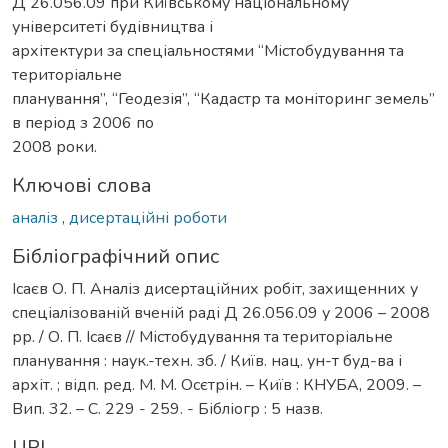
Д 26.056.09 при Київському національному
університеті будівництва і
архітектури за спеціальностями “Містобудування та
територіальне
планування”, “Геодезія”, “Кадастр та моніторинг земель”
в період з 2006 по
2008 роки.
Ключові слова
аналіз
,
дисертаційні роботи
Бібліографічний опис
Ісаєв О. П. Аналіз дисертаційних робіт, захищенних у
спеціалізованій вченій раді Д 26.056.09 у 2006 – 2008
рр. / О. П. Ісаєв // Містобудування та територіальне
планування : наук.-техн. зб. / Київ. нац. ун-т буд-ва і
архіт. ; відп. ред. М. М. Осєтрін. – Київ : КНУБА, 2009. –
Вип. 32. – С. 229 - 259. - Бібліогр : 5 назв.
URI