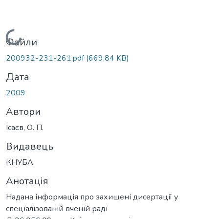
Вантажиться...
Файли
200932-231-261.pdf
(669,84 KB)
Дата
2009
Автори
Ісаєв, О. П.
Видавець
КНУБА
Анотація
Надана інформація про захищені дисертації у
спеціалізованій вченій раді