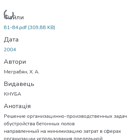
Вантажиться...
Файли
81-84.pdf
(309,88 KB)
Дата
2004
Автори
Меграбян, Х. А.
Видавець
КНУБА
Анотація
Решение организацинно-производственных задач
обустройства бетонных полов
направленный на минимизацию затрат в сферах
организации использования предельной