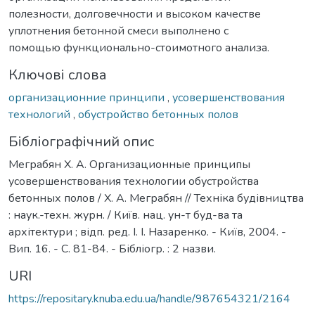
полезности, долговечности и высоком качестве
уплотнения бетонной смеси выполнено с
помощью функционально-стоимотного анализа.
Ключові слова
организационние принципи
,
усовершенствования
технологий
,
обустройство бетонных полов
Бібліографічний опис
Меграбян Х. А. Организационные принципы
усовершенствования технологии обустройства
бетонных полов / Х. А. Меграбян // Техніка будівництва
: наук.-техн. журн. / Київ. нац. ун-т буд-ва та
архітектури ; відп. ред. І. І. Назаренко. - Київ, 2004. -
Вип. 16. - С. 81-84. - Бібліогр. : 2 назви.
URI
https://repositary.knuba.edu.ua/handle/987654321/2164