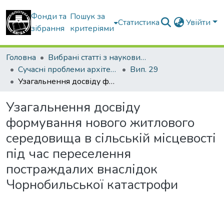
Фонди та
Пошук за
Статистика
Увійти
зібрання
критеріями
Головна
Вибрані статті з наукових збірників КНУБА
Сучасні проблеми архітектури та містобудування
Вип. 29
Узагальнення досвіду формування нового житлового середовища в сільській місцевості під час переселення постраждалих внаслідок Чорнобильської катастрофи
Узагальнення досвіду
формування нового житлового
середовища в сільській місцевості
під час переселення
постраждалих внаслідок
Чорнобильської катастрофи