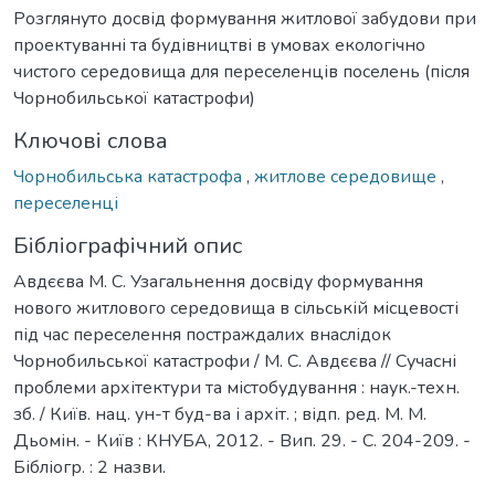
Розглянуто досвід формування житлової забудови при
проектуванні та будівництві в умовах екологічно
чистого середовища для переселенців поселень (після
Чорнобильської катастрофи)
Ключові слова
Чорнобильська катастрофа
,
житлове середовище
,
переселенці
Бібліографічний опис
Авдєєва М. С. Узагальнення досвіду формування
нового житлового середовища в сільській місцевості
під час переселення постраждалих внаслідок
Чорнобильської катастрофи / М. С. Авдєєва // Сучасні
проблеми архітектури та містобудування : наук.-техн.
зб. / Київ. нац. ун-т буд-ва і архіт. ; відп. ред. М. М.
Дьомін. - Київ : КНУБА, 2012. - Вип. 29. - С. 204-209. -
Бібліогр. : 2 назви.