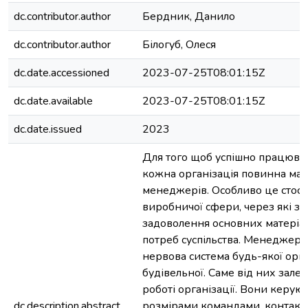
dc.contributor.author
Бердник, Данило
dc.contributor.author
Білогуб, Олеся
dc.date.accessioned
2023-07-25T08:01:15Z
dc.date.available
2023-07-25T08:01:15Z
dc.date.issued
2023
Для того щоб успішно працюват
кожна організація повинна мат
менеджерів. Особливо це стосу
виробничої сфери, через які з
задоволення основних матеріа
потреб суспільства. Менеджери
нервова система будь-якої орга
будівельної. Саме від них зале
роботі організації. Вони керую
dc.description.abstract
розмірами командами, контакту