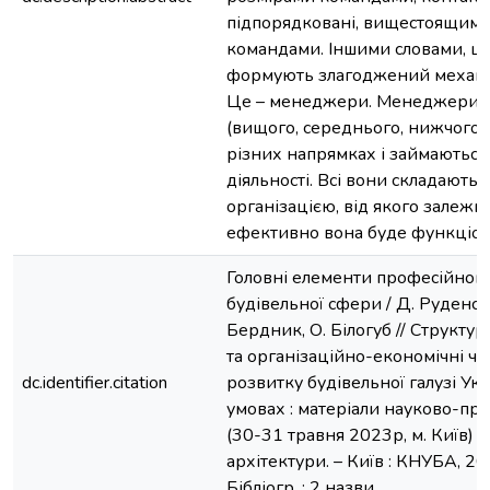
підпорядковані, вищестоящими
командами. Іншими словами, ці
формують злагоджений механіз
Це – менеджери. Менеджери бу
(вищого, середнього, нижчого)
різних напрямках і займаютьс
діяльності. Всі вони складають 
організацією, від якого залежит
ефективно вона буде функціон
Головні елементи професійног
будівельної сфери / Д. Руденсь
Бердник, О. Білогуб // Структурн
та організаційно-економічні ч
dc.identifier.citation
розвитку будівельної галузі Ук
умовах : матеріали науково-пр
(30-31 травня 2023р, м. Київ) / 
архітектури. – Київ : КНУБА, 2023
Бібліогр. : 2 назви.