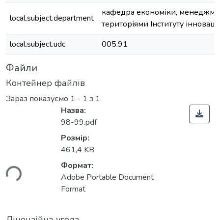
кафедра економіки, менеджмен
local.subject.department
територіями Інституту інновац
local.subject.udc
005.91
Файли
Контейнер файлів
Зараз показуємо
1 - 1 з 1
Назва:
98-99.pdf
Розмір:
461,4 KB
ься...
Формат:
Adobe Portable Document
Format
Ліцензійна угода