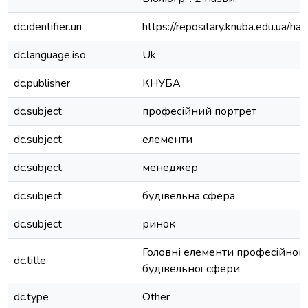
dc.identifier.uri
https://repositary.knuba.edu.ua
dc.language.iso
Uk
dc.publisher
КНУБА
dc.subject
професійний портрет
dc.subject
елементи
dc.subject
менеджер
dc.subject
будівельна сфера
dc.subject
ринок
Головні елементи професійног
dc.title
будівельної сфери
dc.type
Other