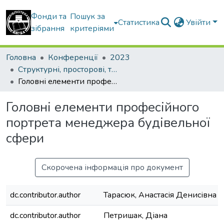
Фонди та
Пошук за
Статистика
Увійти
зібрання
критеріями
Головна
Конференції
2023
Структурні, просторові, технічні та організаційноекономічні чинники інноваційного розвитку будівельної галузі України в сучасних умовах
Головні елементи професійного портрета менеджера будівельної сфери
Головні елементи професійного
портрета менеджера будівельної
сфери
Скорочена інформація про документ
dc.contributor.author
Тарасюк, Анастасія Денисівна
dc.contributor.author
Петришак, Діана