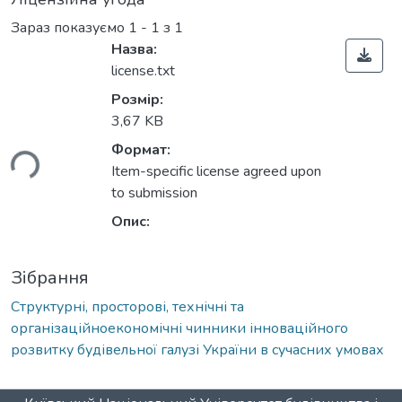
Зараз показуємо
1 - 1 з 1
Назва:
license.txt
Розмір:
3,67 KB
ься...
Формат:
Item-specific license agreed upon
to submission
Опис:
Зібрання
Структурні, просторові, технічні та
організаційноекономічні чинники інноваційного
розвитку будівельної галузі України в сучасних умовах